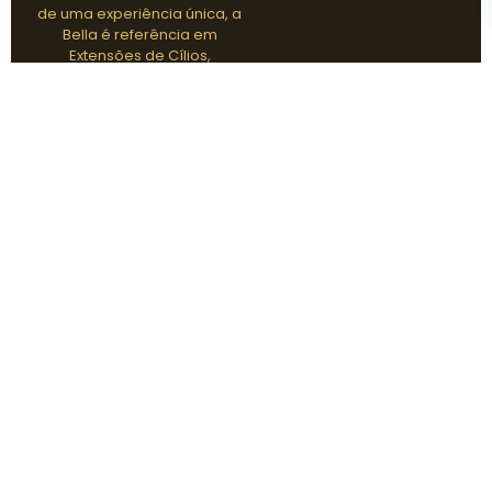
de uma experiência única, a
Bella é referência em
Extensões de Cílios,
Sobrancelhas,
Micropigmentação e
Cuidados com a Pele.
21,2K
5.0
8 +
+
Google
Anos
Clientes
Tratamentos Exclusivos
Procedimentos e
Tratamentos que