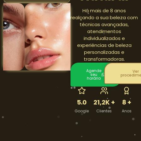
Há mais de 8 anos
realçando a sua beleza com
técnicas avançadas,
atendimentos
individualizados e
experiências de beleza
personalizadas e
transformadoras.
Agende
Ver
seu
procedim
horário
5.0
21,2K +
8 +
Google
Clientes
Anos