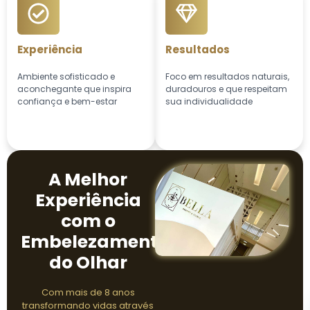
Experiência
Resultados
Ambiente sofisticado e
Foco em resultados naturais,
aconchegante que inspira
duradouros e que respeitam
confiança e bem-estar
sua individualidade
A Melhor
Experiência
com o
Embelezamento
do Olhar
Com mais de 8 anos
transformando vidas através