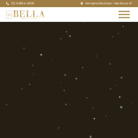
(11) 94834-4008
Pompéia/Perdizes – São Paulo, SP